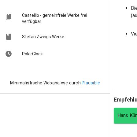
Di
(a
Castellio - gemeinfreie Werke frei
verfügbar
Vi
Stefan Zweigs Werke
PolarClock
Minimalistische Webanalyse durch
Plausible
Empfehl
Hans Kün