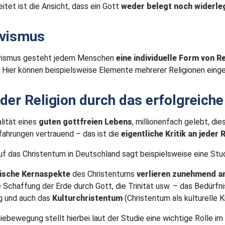
itet ist die Ansicht, dass ein Gott
weder belegt noch widerle
ivismus
ivismus gesteht jedem Menschen
eine individuelle Form von Re
. Hier können beispielsweise Elemente mehrerer Religionen eing
k der Religion durch das erfolgreich
alität eines
guten gottfreien Lebens
, millionenfach gelebt, di
fahrungen vertrauend – das ist die
eigentliche Kritik an jeder 
uf das Christentum in Deutschland sagt beispielsweise eine Stu
ische Kernaspekte
des Christentums
verlieren zunehmend a
 Schaffung der Erde durch Gott, die Trinität usw. – das Bedürfni
g und auch das
Kulturchristentum
(Christentum als kulturelle K
iebewegung stellt hierbei laut der Studie eine wichtige Rolle i