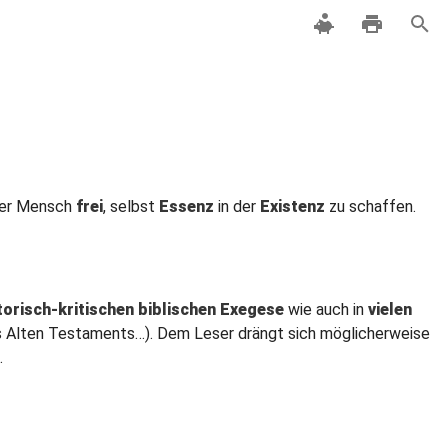
 der Mensch
frei
, selbst
Essenz
in der
Existenz
zu schaffen.
torisch-kritischen biblischen Exegese
wie auch in
vielen
 des Alten Testaments…). Dem Leser drängt sich möglicherweise
.