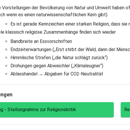
e Vorstellungen der Bevölkerung von Natur und Umwelt haben of
uch wenn es einen naturwissenschaftlichen Kern gibt)
Es ist gerade Kennzeichen einer starken Religion, dass si
ele klassisch religiöse Zusammenhänge finden sich wieder
Bandbreite an Essvorschriften
Endzeiterwartungen (,,Erst stirbt der Wald, dann der Mensc
Himmlische Strafen (,,die Natur schlägt zurück“)
Drohungen gegen Abweichler (,,Klimaleugner“)
Ablasshandel → Abgaben für CO2-Neutralität
ungen
g - Stellungnahme zur Religionskritik
Re