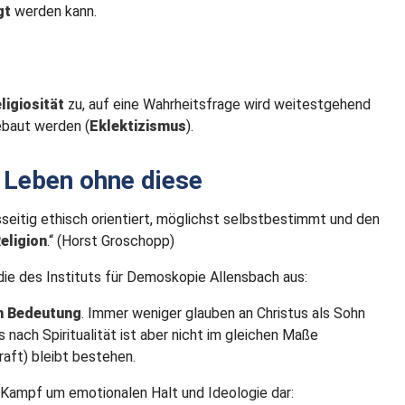
gt
werden kann.
ligiosität
zu, auf eine Wahrheitsfrage wird weitestgehend
ebaut werden (
Eklektizismus
).
e Leben ohne diese
esseitig ethisch orientiert, möglichst selbstbestimmt und den
Religion
.“ (Horst Groschopp)
die des Instituts für Demoskopie Allensbach aus:
n Bedeutung
. Immer weniger glauben an Christus als Sohn
s nach Spiritualität ist aber nicht im gleichen Maße
raft) bleibt bestehen.
m Kampf um emotionalen Halt und Ideologie dar: