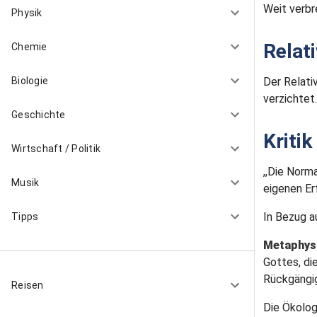
Weit verbre
Physik
Relat
Chemie
Der Relat
Biologie
verzichtet
Geschichte
Kriti
Wirtschaft / Politik
,,Die Norm
Musik
eigenen Er
In Bezug a
Tipps
Metaphys
Gottes, die
Rückgängi
Reisen
Die Ökolog